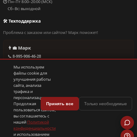
🕐
Пн–Пт 8:00–20:00 (МСК)
Сб–Вс: выходной
🛠 Техподдержка
Проблема с заказом или сайтом? Марк поможет!
👨‍💼 Марк
📞 8-995-906-46-28
@missderty в Telegram
Мы используем
🕐 Круглосуточно, без выходных
файлы cookie для
улучшения работы
сайта, анализа
Написать в поддержку →
трафика и
персонализации.
🍪
Продолжая
Принять все
Только необходимые
пользоваться сайтом,
© 2026 С иголочки | 37. Все права защищены.
вы соглашаетесь с
🛠 Поддержка
·
Оферта
·
Конфиденциальность
·
Cookies
·
📦 YML-фид
нашей
Политикой
конфиденциальности
и использованием