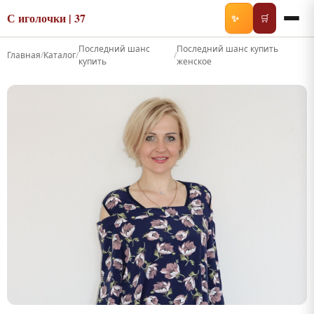
С иголочки | 37
✨
🛒
Последний шанс
Последний шанс купить
Главная
/
Каталог
/
/
купить
женское