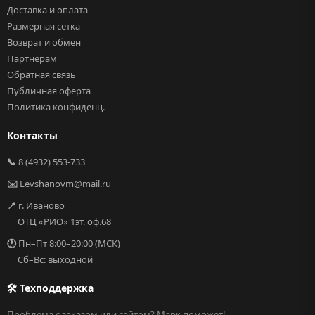
Доставка и оплата
Размерная сетка
Возврат и обмен
Партнёрам
Обратная связь
Публичная оферта
Политика конфиденц.
Контакты
📞
8 (4932) 553-733
✉️
Levshanovm@mail.ru
📍
г. Иваново
ОТЦ «РИО» 1эт. оф.68
🕐
Пн–Пт 8:00–20:00 (МСК)
Сб–Вс: выходной
🛠 Техподдержка
Проблема с заказом или сайтом? Марк поможет!