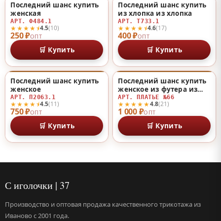
Последний шанс купить
Последний шанс купить
♡
♡
женская
из хлопка из хлопка
АРТ. Ф484.1
АРТ. Т733.1
★★★★⯨
★★★★⯨
4.5
(10)
4.6
(17)
250 ₽
400 ₽
ОПТ
ОПТ
🛒 Купить
🛒 Купить
Последний шанс купить
Последний шанс купить
♡
♡
женское
женское из футера из
футера
АРТ. П2063.1
АРТ. ПЛАТЬЕ №66
★★★★⯨
★★★★★
4.5
(11)
4.8
(21)
750 ₽
1 000 ₽
ОПТ
ОПТ
🛒 Купить
🛒 Купить
С иголочки | 37
Производство и оптовая продажа качественного трикотажа из
Иваново с 2001 года.