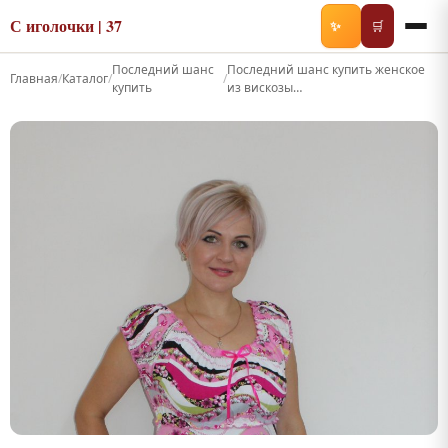
С иголочки | 37
✨
🛒
Последний шанс
Последний шанс купить женское
Главная
/
Каталог
/
/
купить
из вискозы…