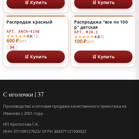
🛒 Купить
🛒 Купить
Распродаж красный
Распродажа "все по 100
♡
♡
р" детская
АРТ. ARCH-4198
АРТ. М30.1
★★★★★
4.8
(12)
★★★★★
4.8
(8)
600 ₽
100 ₽
ОПТ
ОПТ
54
🛒 Купить
🛒 Купить
С иголочки | 37
Производство и оптовая продажа качественного трикотажа из
Иваново с 2001 года.
ИП Кропотова Г.А.
ИНН 371100127622/ ОГРН 304371121500022