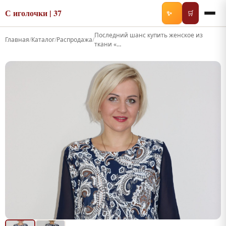
С иголочки | 37
✨
🛒
Последний шанс купить женское из
Главная
/
Каталог
/
Распродажа
/
ткани «…