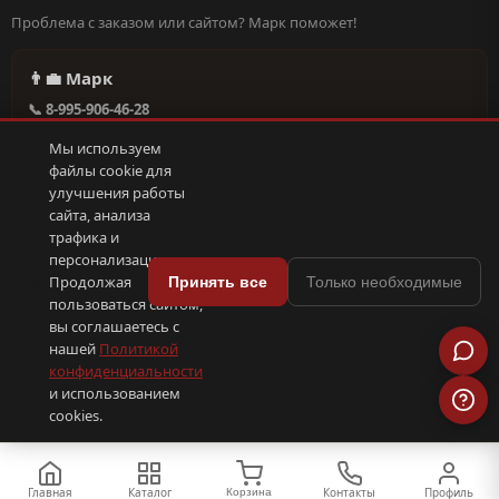
Проблема с заказом или сайтом? Марк поможет!
👨‍💼 Марк
📞 8-995-906-46-28
@missderty в Telegram
Мы используем
🕐 Круглосуточно, без выходных
файлы cookie для
улучшения работы
сайта, анализа
Написать в поддержку →
трафика и
персонализации.
🍪
Продолжая
Принять все
Только необходимые
пользоваться сайтом,
© 2026 С иголочки | 37. Все права защищены.
вы соглашаетесь с
🛠 Поддержка
·
Оферта
·
Конфиденциальность
·
Cookies
·
📦 YML-фид
нашей
Политикой
конфиденциальности
и использованием
ПОКС
.рф
trenin
.su
Сделано в
SEO-продвижение
⟨/⟩
⬆
cookies.
Главная
Каталог
Контакты
Профиль
Корзина