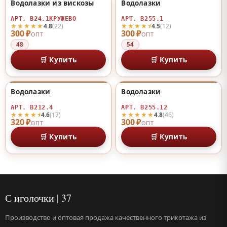
Водолазки из вискозы
Водолазки
♡
♡
АРТ. В24.1КРУЖЕВО
АРТ. В255.1
★★★★★
★★★★⯨
4.8
(22)
4.5
(12)
300 ₽
300 ₽
ОПТ
ОПТ
48
54
🛒 Купить
🛒 Купить
Водолазки
Водолазки
♡
♡
АРТ. В212.4
АРТ. В255.12
★★★★⯨
★★★★★
4.6
(17)
4.8
(46)
320 ₽
300 ₽
ОПТ
ОПТ
🛒 Купить
🛒 Купить
С иголочки | 37
Производство и оптовая продажа качественного трикотажа из