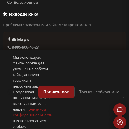
Сб–Вс: выходной
🛠 Техподдержка
Проблема с заказом или сайтом? Марк поможет!
👨‍💼 Марк
📞 8-995-906-46-28
@missderty в Telegram
Мы используем
🕐 Круглосуточно, без выходных
файлы cookie для
улучшения работы
сайта, анализа
Написать в поддержку →
трафика и
персонализации.
🍪
Продолжая
Принять все
Только необходимые
пользоваться сайтом,
© 2026 С иголочки | 37. Все права защищены.
вы соглашаетесь с
🛠 Поддержка
·
Оферта
·
Конфиденциальность
·
Cookies
·
📦 YML-фид
нашей
Политикой
конфиденциальности
и использованием
ПОКС
.рф
trenin
.su
Сделано в
SEO-продвижение
⟨/⟩
⬆
cookies.