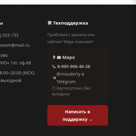
ты
🛠 Техподдержка
Проблема с заказом или
) 553-733
сайтом? Марк поможет!
anovm@mail.ru
ново
👨‍💼 Марк
О» 1эт. оф.68
📞 8-995-906-46-28
8:00–20:00 (МСК)
@missderty в
выходной
Telegram
🕐 Круглосуточно, без
выходных
Написать в
поддержку →