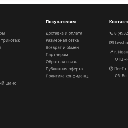
г
Покупателям
Контак
ары
Доставка и оплата
📞
8 (4932
 трикотаж
Размерная сетка
✉️
Levsh
и
Возврат и обмен
📍
г. Ива
Партнёрам
ОТЦ «РИ
Обратная связь
🕐
Пн–Пт 
Публичная оферта
Сб–Вс: 
Политика конфиденц.
ий шанс