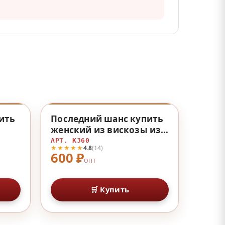
♡
♡
ить
Последний шанс купить
женский из вискозы из
вискозы
АРТ. К360
★★★★★
4.8
(14)
600 ₽
ОПТ
🛒 Купить