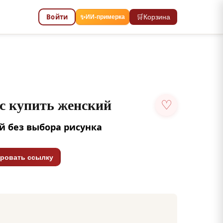
Войти
🛒
Корзина
✨
ИИ-примерка
с купить женский
♡
й без выбора рисунка
ровать ссылку