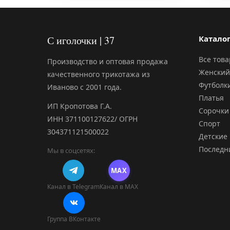
С иголочки | 37
Катало
Все тов
Производство и оптовая продажа
Женский
качественного трикотажа из
Футболк
Иваново с 2001 года.
Платья
ИП Кропотова Г.А.
Сорочки
ИНН 371100127622/ ОГРН
Спорт
304371121500022
Детские
Последн
Мы в соцсетях:
MAX
Канал в Telegram
Канал в MAX
Группа ВКонтакте