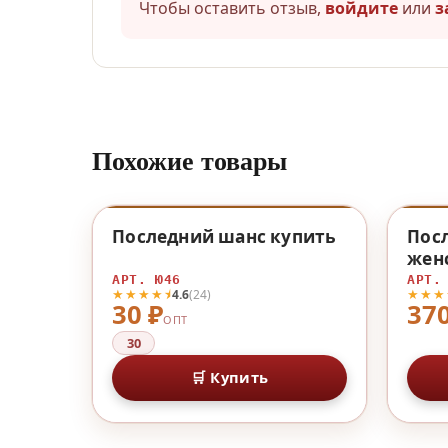
Чтобы оставить отзыв,
войдите
или
з
Похожие товары
♡
Последний шанс купить
Пос
женс
хло
АРТ. Ю46
АРТ.
★★★★⯨
★★★
4.6
(24)
30 ₽
370
ОПТ
30
🛒 Купить