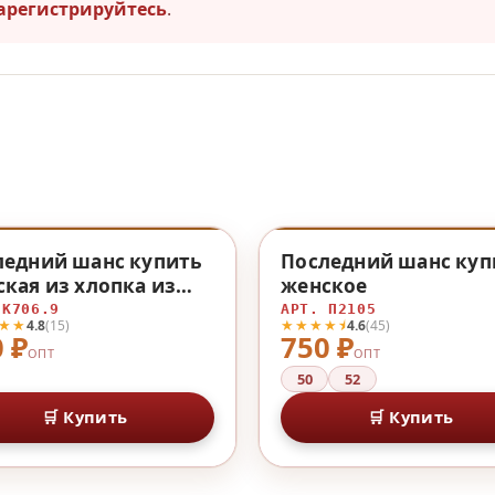
арегистрируйтесь
.
♡
ледний шанс купить
Последний шанс куп
кая из хлопка из
женское
пка
 К706.9
АРТ. П2105
★★
★★★★⯨
4.8
(15)
4.6
(45)
 ₽
750 ₽
ОПТ
ОПТ
50
52
🛒 Купить
🛒 Купить