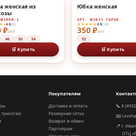
♡
а женская из
Юбка женская
козы
 Ю1000.1
АРТ. Ю1035 ГОРОХ
★⯨
★★★★★
4.6
(8)
4.8
(14)
 ₽
350 ₽
ОПТ
ОПТ
46
50
54
52
🛒 Купить
🛒 Купить
г
Покупателям
Контак
ары
Доставка и оплата
📞
8 (4932
 трикотаж
Размерная сетка
✉️
Levsh
и
Возврат и обмен
📍
г. Ива
Партнёрам
ОТЦ «РИ