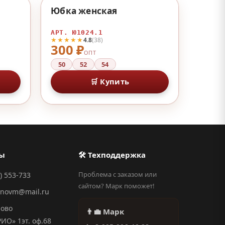
♡
♡
Юбка женская
АРТ. Ю1024.1
★★★★★
4.8
(38)
300 ₽
ОПТ
50
52
54
🛒 Купить
ты
🛠 Техподдержка
Проблема с заказом или
) 553-733
сайтом? Марк поможет!
anovm@mail.ru
ново
👨‍💼 Марк
О» 1эт. оф.68