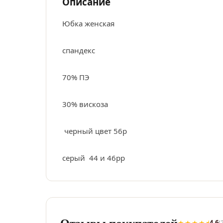
Описание
Юбка женская
спандекс
70% ПЭ
30% вискоза
черный цвет 56р
серый 44 и 46рр
Отзывы покупателей
★★★★⯨
4.6
(