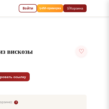
Войти
🛒
Корзина
✨
ИИ-примерка
из вискозы
♡
ровать ссылку
корзине):
?