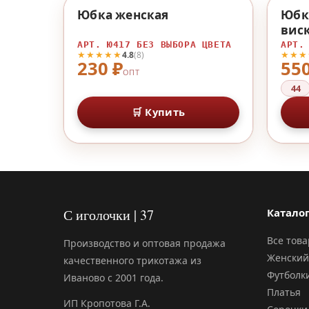
♡
Юбка женская
Юбк
вис
АРТ. Ю417 БЕЗ ВЫБОРА ЦВЕТА
АРТ.
★★★★★
★★★
4.8
(8)
230 ₽
550
ОПТ
44
🛒 Купить
С иголочки | 37
Катало
Все тов
Производство и оптовая продажа
Женский
качественного трикотажа из
Футболк
Иваново с 2001 года.
Платья
ИП Кропотова Г.А.