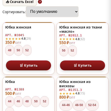
📥 Скачать Excel
?
Сортировать:
Юбка женская
Юбка женская из ткани
♡
♡
«масло»
АРТ. Ю3045
АРТ. Ю2012.1
★★★★★
4.8
(29)
★★★★★
4.8
(32)
350 ₽
550 ₽
ОПТ
ОПТ
48
50
52
50
52
🛒 Купить
🛒 Купить
Юбка
Юбка женская из
НОВИНКА
♡
♡
вискозы
АРТ. Ю1388
АРТ. Ю1351.3
500 ₽
★★★★★
4.8
(15)
ОПТ
800 ₽
ОПТ
44
46
48
50
52
44-46
48-50
52-54