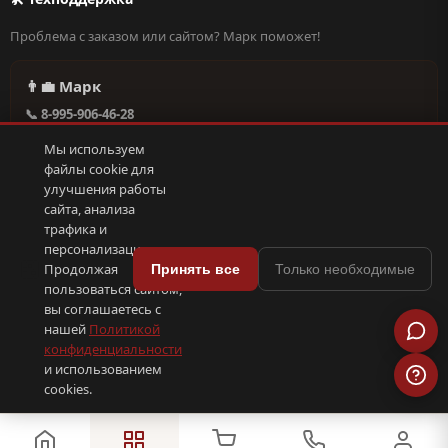
Проблема с заказом или сайтом? Марк поможет!
👨‍💼 Марк
📞 8-995-906-46-28
@missderty в Telegram
Мы используем
🕐 Круглосуточно, без выходных
файлы cookie для
улучшения работы
сайта, анализа
Написать в поддержку →
трафика и
персонализации.
🍪
Продолжая
Принять все
Только необходимые
пользоваться сайтом,
© 2026 С иголочки | 37. Все права защищены.
вы соглашаетесь с
🛠 Поддержка
·
Оферта
·
Конфиденциальность
·
Cookies
·
📦 YML-фид
нашей
Политикой
конфиденциальности
и использованием
ПОКС
.рф
trenin
.su
Сделано в
SEO-продвижение
⟨/⟩
⬆
cookies.