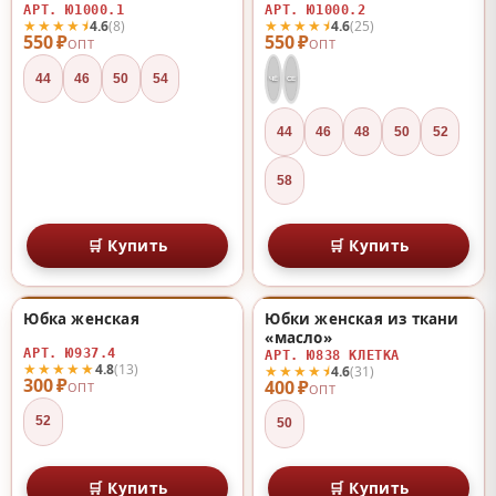
АРТ. Ю1000.1
АРТ. Ю1000.2
★★★★⯨
★★★★⯨
4.6
(8)
4.6
(25)
550 ₽
550 ₽
ОПТ
ОПТ
44
46
50
54
ЧЁ
СЕ
44
46
48
50
52
58
🛒 Купить
🛒 Купить
Юбка женская
Юбки женская из ткани
♡
♡
«масло»
АРТ. Ю937.4
АРТ. Ю838 КЛЕТКА
★★★★★
4.8
(13)
★★★★⯨
4.6
(31)
300 ₽
400 ₽
ОПТ
ОПТ
52
50
🛒 Купить
🛒 Купить