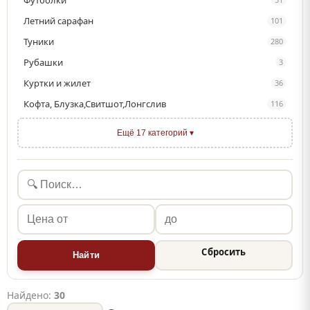
Футболки
Летний сарафан
101
Туники
280
Рубашки
3
Куртки и жилет
36
Кофта, Блузка,Свитшот,Лонгслив
116
Ещё 17 категорий ▾
Сбросить
Найти
Найдено:
30