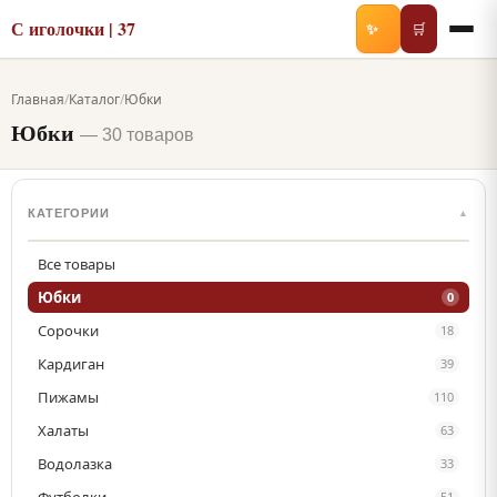
С иголочки | 37
✨
🛒
Главная
/
Каталог
/
Юбки
Юбки
— 30 товаров
КАТЕГОРИИ
▲
Все товары
Юбки
0
Сорочки
18
Кардиган
39
Пижамы
110
Халаты
63
Водолазка
33
51