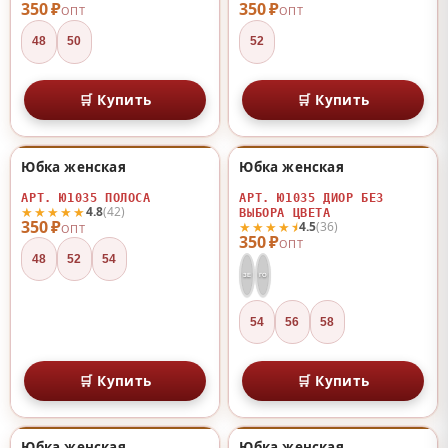
350 ₽
350 ₽
ОПТ
ОПТ
48
50
52
🛒 Купить
🛒 Купить
Юбка женская
Юбка женская
♡
♡
АРТ. Ю1035 ПОЛОСА
АРТ. Ю1035 ДИОР БЕЗ
★★★★★
4.8
(42)
ВЫБОРА ЦВЕТА
350 ₽
★★★★⯨
4.5
(36)
ОПТ
350 ₽
ОПТ
48
52
54
ЗЕ
ГО
54
56
58
🛒 Купить
🛒 Купить
Юбка женская
Юбка женская