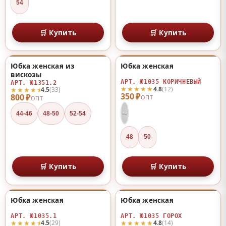
54
🛒 Купить
🛒 Купить
Юбка женская из
Юбка женская
♡
♡
вискозы
АРТ. Ю1035 КОРИЧНЕВЫЙ
АРТ. Ю1351.2
★★★★★
4.8
(12)
★★★★⯨
4.5
(33)
350 ₽
800 ₽
ОПТ
ОПТ
44-46
48-50
52-54
КО
48
50
🛒 Купить
🛒 Купить
Юбка женская
Юбка женская
♡
♡
АРТ. Ю1035.1
АРТ. Ю1035 ГОРОХ
★★★★⯨
★★★★★
4.5
(29)
4.8
(14)