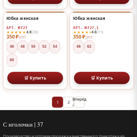
Юбка женская
Юбка женская
♡
♡
АРТ. Ю727
АРТ. Ю727.1
★★★★★
★★★★⯨
4.8
(26)
4.6
(11)
350 ₽
350 ₽
ОПТ
ОПТ
46
48
50
52
54
46
62
60
🛒 Купить
🛒 Купить
Вперёд
1
2
›
С иголочки | 37
Производство и оптовая продажа качественного трикотажа из