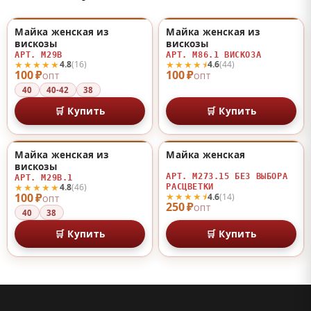
Майка женская из
Майка женская из
♡
♡
вискозы
вискозы
АРТ. М29В
АРТ. М86.1 ВИСКОЗА
★★★★★
★★★★⯨
4.8
(16)
4.6
(44)
100 ₽
100 ₽
ОПТ
ОПТ
40
40-42
38
🛒 Купить
🛒 Купить
Майка женская из
Майка женская
♡
♡
вискозы
АРТ. М273.15 БЕЗ ВЫБОРА
АРТ. М29В.1
★★★★★
4.8
(46)
РАСЦВЕТКИ
100 ₽
★★★★⯨
4.6
(14)
ОПТ
250 ₽
ОПТ
40
38
🛒 Купить
🛒 Купить