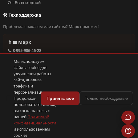
Сб–Вс: выходной
🛠 Техподдержка
Проблема с заказом или сайтом? Марк поможет!
👨‍💼 Марк
📞 8-995-906-46-28
@missderty в Telegram
Мы используем
🕐 Круглосуточно, без выходных
файлы cookie для
улучшения работы
сайта, анализа
Написать в поддержку →
трафика и
персонализации.
🍪
Продолжая
Принять все
Только необходимые
пользоваться сайтом,
© 2026 С иголочки | 37. Все права защищены.
вы соглашаетесь с
🛠 Поддержка
·
Оферта
·
Конфиденциальность
·
Cookies
·
📦 YML-фид
нашей
Политикой
конфиденциальности
и использованием
ПОКС
.рф
trenin
.su
Сделано в
SEO-продвижение
⟨/⟩
⬆
cookies.