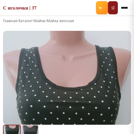
С иголочки | 37
✨
🛒
Главная
/
Каталог
/
Майки
/
Майка женская