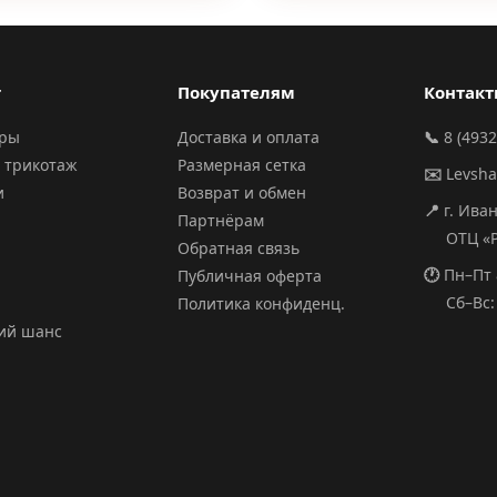
г
Покупателям
Контак
ары
Доставка и оплата
📞
8 (4932
 трикотаж
Размерная сетка
✉️
Levsh
и
Возврат и обмен
📍
г. Ива
Партнёрам
ОТЦ «РИ
Обратная связь
🕐
Пн–Пт 
Публичная оферта
Сб–Вс: 
Политика конфиденц.
ий шанс