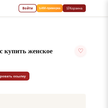
Войти
🛒
Корзина
✨
ИИ-примерка
с купить женское
♡
1
ровать ссылку