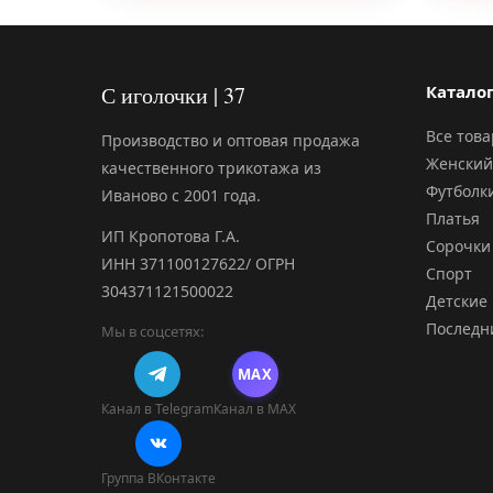
С иголочки | 37
Катало
Все тов
Производство и оптовая продажа
Женский
качественного трикотажа из
Футболк
Иваново с 2001 года.
Платья
ИП Кропотова Г.А.
Сорочки
ИНН 371100127622/ ОГРН
Спорт
304371121500022
Детские
Последн
Мы в соцсетях:
MAX
Канал в Telegram
Канал в MAX
Группа ВКонтакте