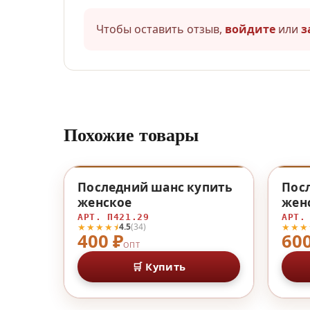
Чтобы оставить отзыв,
войдите
или
з
Похожие товары
♡
Последний шанс купить
Пос
женское
жен
АРТ. П421.29
АРТ.
★★★★⯨
★★★
4.5
(34)
400 ₽
600
ОПТ
🛒 Купить