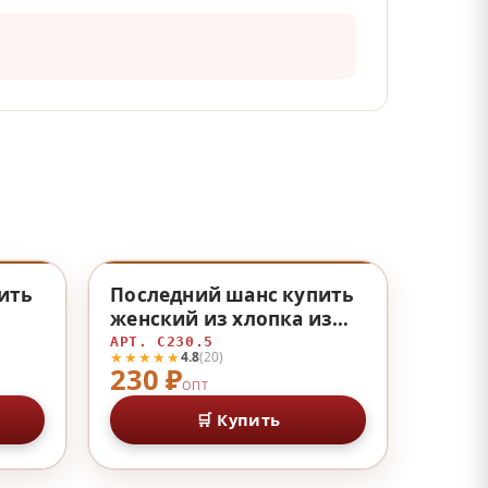
♡
♡
ить
Последний шанс купить
женский из хлопка из
хлопка
АРТ. С230.5
★★★★★
4.8
(20)
230 ₽
ОПТ
🛒 Купить