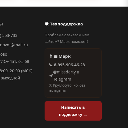
ты
🛠 Техподдержка
Проблема с заказом или
) 553-733
сайтом? Марк поможет!
anovm@mail.ru
ново
👨‍💼 Марк
О» 1эт. оф.68
📞 8-995-906-46-28
8:00–20:00 (МСК)
@missderty в
выходной
Telegram
🕐 Круглосуточно, без
выходных
Написать в
поддержку →