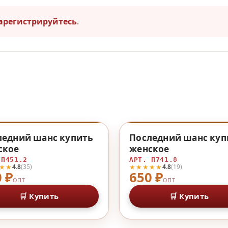
арегистрируйтесь
.
♡
ледний шанс купить
Последний шанс куп
ское
женское
 П451.2
АРТ. П741.8
★★
★★★★★
4.8
(35)
4.8
(19)
 ₽
650 ₽
ОПТ
ОПТ
🛒 Купить
🛒 Купить