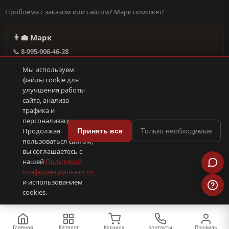
Проблема с заказом или сайтом? Марк поможет!
👨‍💼 Марк
📞 8-995-906-46-28
@missderty в Telegram
Мы используем
🕐 Круглосуточно, без выходных
файлы cookie для
улучшения работы
сайта, анализа
Написать в поддержку →
трафика и
персонализации.
🍪
Продолжая
Принять все
Только необходимые
пользоваться сайтом,
© 2026 С иголочки | 37. Все права защищены.
вы соглашаетесь с
🛠 Поддержка
·
Оферта
·
Конфиденциальность
·
Cookies
·
📦 YML-фид
нашей
Политикой
конфиденциальности
и использованием
ПОКС
.рф
trenin
.su
Сделано в
SEO-продвижение
⟨/⟩
⬆
cookies.
Главная
Каталог
Контакты
Профиль
Корзина