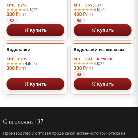
АРТ. В256
АРТ. В593.14
★★★★★
★★★★★
4.8
(37)
4.8
(10)
330 ₽
400 ₽
ОПТ
ОПТ
52
50
🛒 Купить
🛒 Купить
Водолазки
Водолазки из вискозы
♡
♡
АРТ. В279
АРТ. В24.1КРУЖЕВО
★★★★⯨
★★★★★
4.6
(45)
4.8
(22)
300 ₽
300 ₽
ОПТ
ОПТ
48
🛒 Купить
🛒 Купить
С иголочки | 37
Производство и оптовая продажа качественного трикотажа из