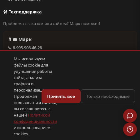
🛠 Техподдержка
Проблема с заказом или сайтом? Марк поможет!
👨‍💼 Марк
📞 8-995-906-46-28
@missderty в Telegram
Мы используем
🕐 Круглосуточно, без выходных
файлы cookie для
улучшения работы
сайта, анализа
Написать в поддержку →
трафика и
персонализации.
🍪
Продолжая
Принять все
Только необходимые
пользоваться сайтом,
© 2026 С иголочки | 37. Все права защищены.
вы соглашаетесь с
🛠 Поддержка
·
Оферта
·
Конфиденциальность
·
Cookies
·
📦 YML-фид
нашей
Политикой
конфиденциальности
и использованием
ПОКС
.рф
trenin
.su
Сделано в
SEO-продвижение
⟨/⟩
⬆
cookies.