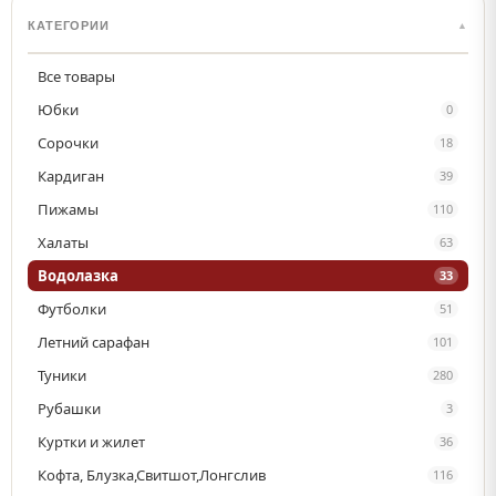
КАТЕГОРИИ
▲
Все товары
Юбки
0
Сорочки
18
Кардиган
39
Пижамы
110
Халаты
63
Водолазка
33
Футболки
51
Летний сарафан
101
Туники
280
Рубашки
3
Куртки и жилет
36
Кофта, Блузка,Свитшот,Лонгслив
116